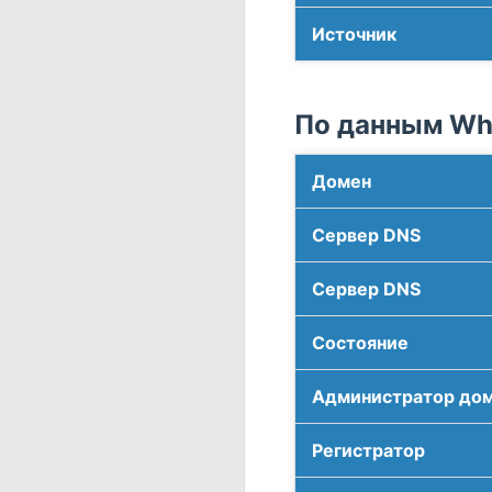
Источник
По данным Who
Домен
Сервер DNS
Сервер DNS
Соcтояние
Администратор до
Регистратор